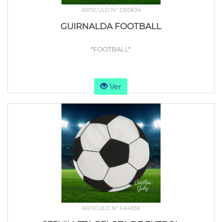
ARTICULO N° DE0634
GUIRNALDA FOOTBALL
*FOOTBALL*
Ver
ARTICULO N° FA4359