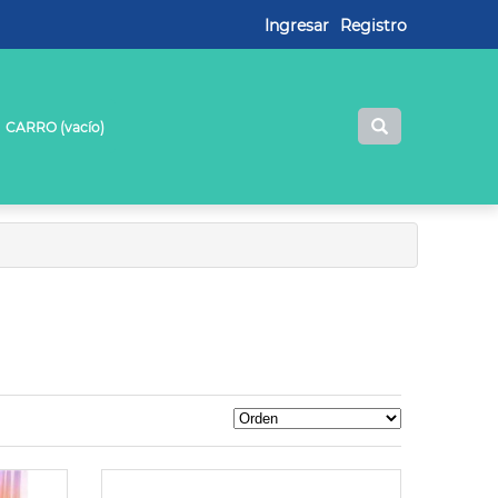
Ingresar
Registro
CARRO (
vacío
)