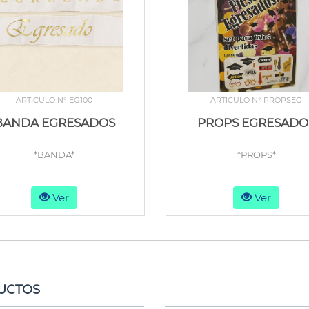
ARTICULO N° EG100
ARTICULO N° PROPSEG
BANDA EGRESADOS
PROPS EGRESADO
*BANDA*
*PROPS*
Ver
Ver
UCTOS