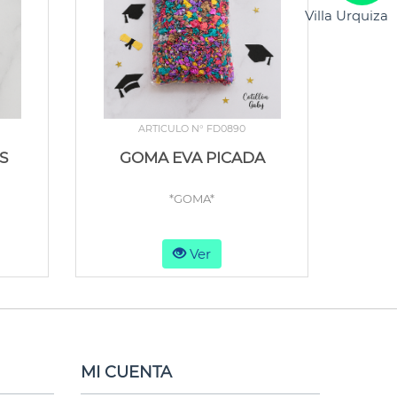
Villa Urquiza
ARTICULO N° FD0890
S
GOMA EVA PICADA
*GOMA*
Ver
MI CUENTA