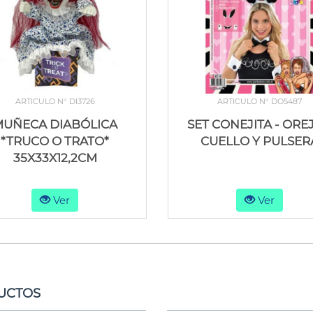
ARTICULO N° DI3726
ARTICULO N° DO5487
MUÑECA DIABÓLICA
SET CONEJITA - OREJ
*TRUCO O TRATO*
CUELLO Y PULSER
35X33X12,2CM
Ver
Ver
UCTOS