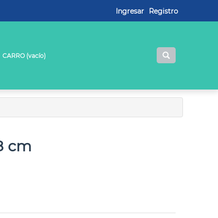
Ingresar
Registro
CARRO (
vacío
)
8 cm