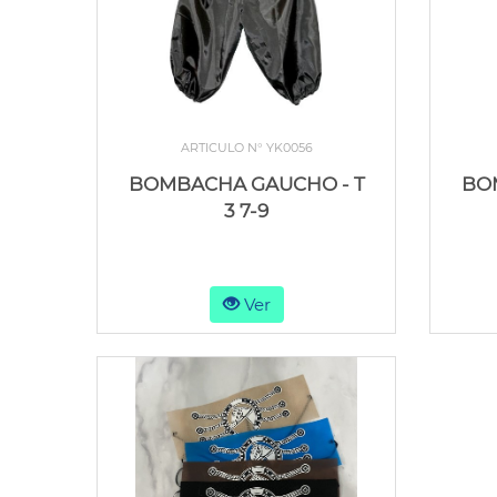
ARTICULO N° YK0056
BOMBACHA GAUCHO - T
BO
3 7-9
Ver