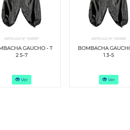
ARTICULO N° YK0057
ARTICULO N° YK0055
MBACHA GAUCHO - T
BOMBACHA GAUCHO 
2 5-7
1 3-5
Ver
Ver