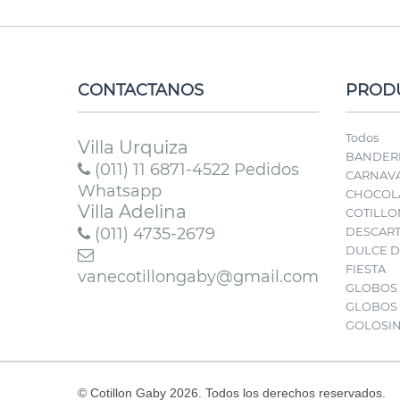
CONTACTANOS
PROD
Todos
Villa Urquiza
BANDER
(011) 11 6871-4522 Pedidos
CARNAVA
Whatsapp
CHOCOL
Villa Adelina
COTILLO
(011) 4735-2679
DESCAR
DULCE D
FIESTA
vanecotillongaby@gmail.com
GLOBOS
GLOBOS
GOLOSI
© Cotillon Gaby 2026. Todos los derechos reservados.